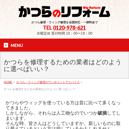
かつら修理・ウィッグ修理を全国対応・一律料金で
TEL
0120-978-621
水曜定休 受付時間 10：00〜19：00
MENU
かつらを修理するための業者はどのよう
に選べばいい？
HOME
»
かつら・ウィッグ修理のワンポイントアドバイス
»
かつらを修理するための業者はどのように選べばいい？
かつらやウィッグを使っている方は昔に比べて多くなっ
てきました。
しかしながら、それらは人工物なのでいつか
破損
してし
まいます。
そんな時、皆さんはどうしていますか。新しいものに取
り替えているという方は損しているかもしれません。