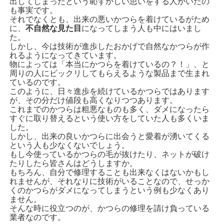
出してしまったという恥ずかしい思いをする人がいたの
も事実です。
それでなくとも、出来の悪いかつらを着けているがため
に、
不自然な見た目
になってしまう人も中にはいまし
た。
しかし、今は技術が進歩したおかげで自然なかつらが作
れるようになってきています。
物によっては「本当にかつらを着けているの？！」、と
周りの人にビックリしてもらえるような製品まで生まれ
ているのです。
このように、日々進歩を続けているかつらではあります
が、その分だけ値段も高くなりつつあります。
これまでのかつらは粗悪なものも多く、ダメになったら
すぐに取り替えるという使い方をしていた人も多くいま
した。
しかし、出来の良いかつらに出会うと愛着が湧いてくる
という人も少なくないでしょう。
もし今使っているかつらの毛が抜けたり、ネットが破け
たりしたら皆さんはどうしますか。
もちろん、自分で修理することも出来なくはないかもし
れませんが、それなりに技術がいることなので、せっか
くのかつらがダメになってしまうという例も少なくあり
ません。
そんな時に役立つのが、かつらの修理を請け負っている
業者なのです。