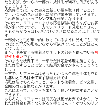
たとえば、かつらの一部分に抜け毛が顕著な箇所がある
としましょう。
応急修理では、その部分に新しい髪を取り付けること
で、かつらの見た目を元に戻す作業を施していきます。
これ自体はいたって
シンプル
な作業になります。
そのため、リフォームよりも応急修理のほうを好むお客
様が多いのですが、一方でデメリットも見逃せません。
そもそもかつらは1ヶ所だけがダメになることは珍しいで
す。
一部分だけ毛が集中的に抜けているように見えても、実
はほかの部分の毛も少なからず抜けていることがほとん
どでしょう。
また、毛を支える接着台やネットの部分も傷んでいる
可
能性も高い
です。
そのような状況下で、一部分だけ応急修理を施しても、
また修理することになって結局お金がかさんでしまうで
しょう。
一方で、リフォームはそもそもかつら全体を全体を見直
し
悪いところは全て直す
修理方法です。
増毛修理はちろんのこと、ネットや接着台、ピン交換、
全頭のゴム交換などがります。
これによって、かつらを限りなく良い状態にすることが
できます。
もちろん、リフォームは高度な技術が必要ですから、そ
れだけ料金も高くならざるを得ません（＊かつらのリフ