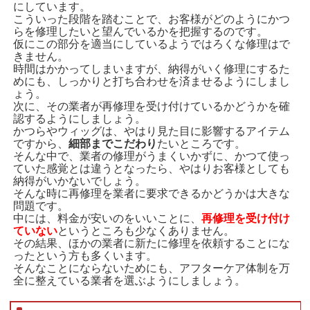
にしています。
こういった段階を踏むことで、お客様がどのようにかつ
らを修理したいと望んでいるかを把握するのです。
仮にこの部分を適当にしているようではろくな修理はで
きません。
時間はかかってしまいますが、納得がいく修理にするた
めにも、しっかりと打ち合わせを済ませるようにしまし
ょう。
次に、その業者が再修理を受け付けているかどうかを確
認するようにしましょう。
かつらやウィッグは、やはり見た目に影響するアイテム
ですから、
細部までこだわり
たいところです。
そんな中で、業者の修理がうまくいかずに、かつて使っ
ていた感覚とは違うとなったら、やはりお客様としても
納得がいかないでしょう。
そんな時に再修理を業者に要求できるかどうかは大きな
問題です。
中には、料金が安いのをいいことに、
再修理を受け付け
ていない
というところも少なくありません。
その結果、ほかの業者に新たに修理を依頼することにな
ったという方も多くいます。
そんなことにならないためにも、アフターケア体制を万
全に整えている業者を選ぶようにしましょう。