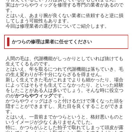
実はかつらやウィッグを修理する専門の業者があるので
す。
とはいえ、あまり腕が良くない業者に依頼すると逆に損
してしまう可能性もあります。
今回は修理業者の選び方についてご紹介します。
かつらの修理は業者に任せてください
人間の毛は、代謝機能がしっかりとしていれば抜けても
生えてくるものです。
とはいえ、年を取るにつれて代謝機能は落ちていき、毛
の生え変わりが不十分にならざるを得ません。
新しく生えてきた毛がこれまでよりも細かったり、場合
によってはそもそも生えてこなかったり、といった経験
をしたことがある人は多いでしょう。そんな時に役立つ
のが
かつらやウィッグ
です。
かつらやウィッグはさっと付けるだけで薄くなった頭を
隠すことができますし、見た目を良くすることができま
す。
とはいえ、一昔前までかつらというと、格好悪いものと
いうイメージが少なくありませんでした。
特に、かつらがふとした拍子で取れてしまって頭皮が露