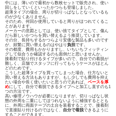
中には、薄いので最初から数枚セットで販売され、使い
回しをしていくといったかつらも登場しました。
超薄タイプの場合、周りが切りっぱなしとなっているも
のが少なくありません。
そのため、何回か使用していると周りがほつれてくるこ
とがあります。
メーカーの意図としては、使い捨てタイプとして、傷ん
だら新しいかつらを買い替えるよう推奨しています。
その分、長持ちするかつらより安価な製品も多いのです
が、頻繁に買い替えるのはやはり
負担
です。
その都度、費用もかかりますし、いちいちフィッティン
グして似合うか確認するのも面倒だと思いませんか。
接着剤で貼り付けるタイプが多いので、自分での着脱が
難しく、店舗でスタッフに行ってもらうケースがほとん
どのためです。
こうした超薄タイプを買ってしまった場合、仕方ないと
買い替える方法もありますが、もし少しでも費用を抑え
たい場合や長く使いたいと思うのであれば、
ベースを厚
め
にして、自分で着脱できるタイプへと加工し直すのも1
つの方法です。
高い修理ノウハウが必要になりますが、切りっぱなし状
態の外周を二重にしてほつれないように補強するととも
に、外周に両面テープの土台を装着することで、接着剤
で直接貼り付けるのではなく、
自分で着脱
できるように
することができます。