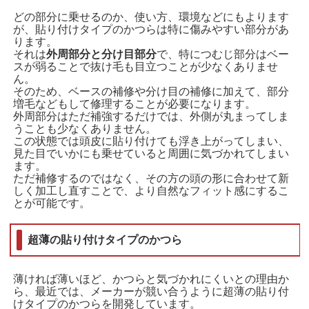
どの部分に乗せるのか、使い方、環境などにもよります
が、貼り付けタイプのかつらは特に傷みやすい部分があ
ります。
それは
外周部分と分け目部分
で、特につむじ部分はベー
スが弱ることで抜け毛も目立つことが少なくありませ
ん。
そのため、ベースの補修や分け目の補修に加えて、部分
増毛などもして修理することが必要になります。
外周部分はただ補強するだけでは、外側が丸まってしま
うことも少なくありません。
この状態では頭皮に貼り付けても浮き上がってしまい、
見た目でいかにも乗せていると周囲に気づかれてしまい
ます。
ただ補修するのではなく、その方の頭の形に合わせて新
しく加工し直すことで、より自然なフィット感にするこ
とが可能です。
超薄の貼り付けタイプのかつら
薄ければ薄いほど、かつらと気づかれにくいとの理由か
ら、最近では、メーカーが競い合うように超薄の貼り付
けタイプのかつらを開発しています。