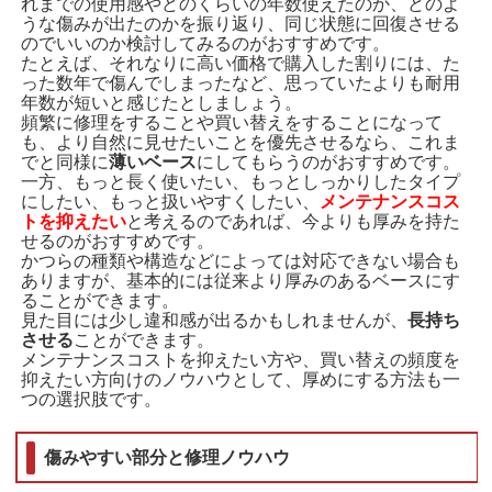
れまでの使用感やどのくらいの年数使えたのか、どのよ
うな傷みが出たのかを振り返り、同じ状態に回復させる
のでいいのか検討してみるのがおすすめです。
たとえば、それなりに高い価格で購入した割りには、た
った数年で傷んでしまったなど、思っていたよりも耐用
年数が短いと感じたとしましょう。
頻繁に修理をすることや買い替えをすることになって
も、より自然に見せたいことを優先させるなら、これま
でと同様に
薄いベース
にしてもらうのがおすすめです。
一方、もっと長く使いたい、もっとしっかりしたタイプ
にしたい、もっと扱いやすくしたい、
メンテナンスコス
トを抑えたい
と考えるのであれば、今よりも厚みを持た
せるのがおすすめです。
かつらの種類や構造などによっては対応できない場合も
ありますが、基本的には従来より厚みのあるベースにす
ることができます。
見た目には少し違和感が出るかもしれませんが、
長持ち
させる
ことができます。
メンテナンスコストを抑えたい方や、買い替えの頻度を
抑えたい方向けのノウハウとして、厚めにする方法も一
つの選択肢です。
傷みやすい部分と修理ノウハウ