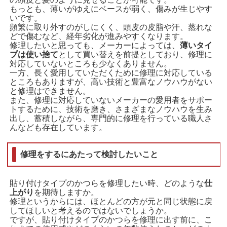
もっとも、薄いがゆえにベースが弱く、傷みが生じやす
いです。
頻繁に取り外すのがしにくく、頭皮の皮脂や汗、蒸れな
どで傷むなど、経年劣化が進みやすくなります。
修理したいと思っても、メーカーによっては、
薄いタイ
プは使い捨て
として買い替えを前提としており、修理に
対応していないところも少なくありません。
一方、長く愛用していただくために修理に対応している
ところもありますが、高い技術と豊富なノウハウがない
と修理はできません。
また、修理に対応していないメーカーの愛用者をサポー
トするために、技術を磨き、さまざまなノウハウを生み
出し、蓄積しながら、専門的に修理を行っている職人さ
んなども存在しています。
修理をするにあたって検討したいこと
貼り付けタイプのかつらを修理したい時、どのような
仕
上がり
を期待しますか。
修理というからには、ほとんどの方が元と同じ状態に戻
してほしいと考えるのではないでしょうか。
ですが、貼り付けタイプのかつらを修理に出す前に、こ