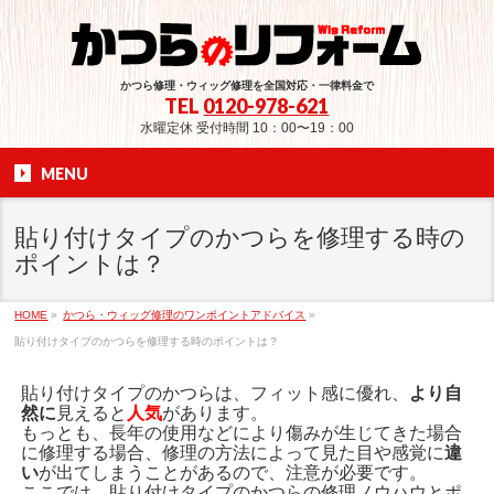
かつら修理・ウィッグ修理を全国対応・一律料金で
TEL
0120-978-621
水曜定休 受付時間 10：00〜19：00
MENU
貼り付けタイプのかつらを修理する時の
ポイントは？
HOME
»
かつら・ウィッグ修理のワンポイントアドバイス
»
貼り付けタイプのかつらを修理する時のポイントは？
貼り付けタイプのかつらは、フィット感に優れ、
より自
然に
見えると
人気
があります。
もっとも、長年の使用などにより傷みが生じてきた場合
に修理する場合、修理の方法によって見た目や感覚に
違
い
が出てしまうことがあるので、注意が必要です。
ここでは、貼り付けタイプのかつらの修理ノウハウとポ