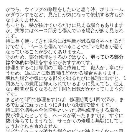
かつら、ウィッグの修理をしたいと思う時、ボリューム
がダウンするなど、見た目が気になって依頼する方も少
なくありません。
もっとも、髪が抜けているだけに見える場合もあります
が、実際にはベース部分も傷んでいる場合が多く見られ
ます。
特に長く使ってきた場合には毛量が減る場合やへたるだ
けでなく、ベースも傷んでいることやピンも動きが悪く
なっていることが少なくありません。
そのため、部分修理をするのではなく、
弱っている部分
は全体的に
修理をするのがおすすめです。
修理をするには専用の工場に依頼して、職人が丁寧に行
うため、1回ごとに数週間ほどかかる場合もあります。
壊れた場合や気になる部分が出るたびに修理に出すと、1
回あたりの費用は抑えられているように見えても、使え
ない時間が長くなるなど手間と日数がかかってしまうの
です。
まとめて1回で修理をすれば、修理期間も1回で済み、ま
るで新品に蘇ったようにきれいな状態で使えます。
特に部分増毛や全体増毛といった増毛修理をする場合、
髪が増えたとしても、ベースが弱ったままでは、すぐに
抜け落ちてしまうなど、せっかくの修理も無駄にしてし
まうおそれも否めません。
ほどなくベースが破れた場合やピンが使えなくなって再