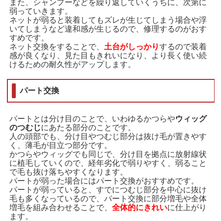
また、シャンプーなどを繰り返していくうちに、次第に
弱っていきます。
ネットが弱ると装着してもズレが生じてしまう場合や浮
いてしまうなど違和感が生じるので、修理するのがおす
すめです。
ネット交換をすることで、
土台がしっかり
するので装着
感が良くなり、見た目もきれいになり、より長く使い続
けるための耐久性がアップします。
パート交換
パートとは分け目のことで、いわゆるかつらや
ウィッグ
のつむじ
にあたる部分のことです。
人の頭部でも、分け目やつむじ部分は抜け毛が置きやす
く、薄毛が目立つ部分です。
かつらやウィッグでも同じで、分け目を拠点に放射線状
に植毛していくので、経年劣化で弱りやすく、弱ること
で毛も抜け落ちやすくなります。
パートが弱った場合にはパート交換がおすすめです。
パートが弱っていると、すでにつむじ部分を中心に抜け
毛も多くなっているので、パート交換に部分増毛や全体
増毛を組み合わせることで、
全体的にきれい
に仕上がり
ます。