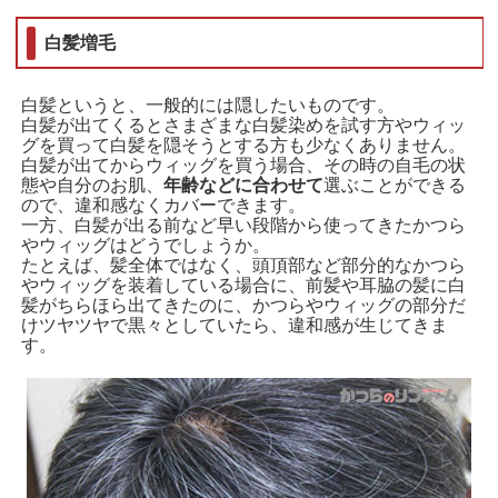
白髪増毛
白髪というと、一般的には隠したいものです。
白髪が出てくるとさまざまな白髪染めを試す方やウィッ
グを買って白髪を隠そうとする方も少なくありません。
白髪が出てからウィッグを買う場合、その時の自毛の状
態や自分のお肌、
年齢などに合わせて
選ぶことができる
ので、違和感なくカバーできます。
一方、白髪が出る前など早い段階から使ってきたかつら
やウィッグはどうでしょうか。
たとえば、髪全体ではなく、頭頂部など部分的なかつら
やウィッグを装着している場合に、前髪や耳脇の髪に白
髪がちらほら出てきたのに、かつらやウィッグの部分だ
けツヤツヤで黒々としていたら、違和感が生じてきま
す。