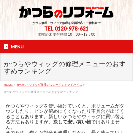
かつら修理・ウィッグ修理を全国対応・一律料金で
TEL
0120-978-621
水曜定休 受付時間 10：00〜19：00
MENU
かつらやウィッグの修理メニューのおす
すめランキング
HOME
»
かつら・ウィッグ修理のワンポイントアドバイス
»
かつらやウィッグの修理メニューのおすすめランキング
かつらやウィッグを使い続けていくと、ボリュームがダ
ウンしたり、ピンが留めにくくなったり不具合が出てく
ることもあります。新しいかつらやウィッグに買い替え
る方法もありますが、
決して安い買い物
ではありませ
ん。
そのため、傷んだ部分を修理しながら、長く使っていく