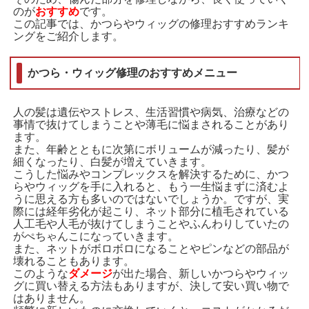
のが
おすすめ
です。
この記事では、かつらやウィッグの修理おすすめランキ
ングをご紹介します。
かつら・ウィッグ修理のおすすめメニュー
人の髪は遺伝やストレス、生活習慣や病気、治療などの
事情で抜けてしまうことや薄毛に悩まされることがあり
ます。
また、年齢とともに次第にボリュームが減ったり、髪が
細くなったり、白髪が増えていきます。
こうした悩みやコンプレックスを解決するために、かつ
らやウィッグを手に入れると、もう一生悩まずに済むよ
うに思える方も多いのではないでしょうか。ですが、実
際には経年劣化が起こり、ネット部分に植毛されている
人工毛や人毛が抜けてしまうことやふんわりしていたの
がぺちゃんこになっていきます。
また、ネットがボロボロになることやピンなどの部品が
壊れることもあります。
このような
ダメージ
が出た場合、新しいかつらやウィッ
グに買い替える方法もありますが、決して安い買い物で
はありません。