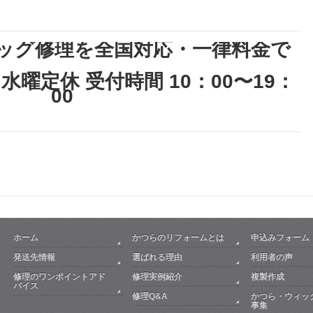
ッグ修理を全国対応・一律料金で
水曜定休 受付時間 10：00〜19：
00
ホーム
かつらのリフォームとは
申込みフォーム
発送先情報
選ばれる理由
利用者の声
修理のワンポイントアド
修理実例紹介
複製作成
バイス
修理Q&A
かつら・ウィッ
事集