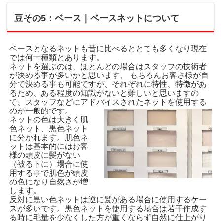
豆その5：ベース｜ベースネットについて
ベースとなるネットも昔に比べるととても多くなり現在
では何十種類とあります。
ネットを選ぶのは、ほとんどの場合はスタッフの技術者
が決める事が多いかと思います、 もちろんお客さ様が自
分で決める事も可能ですが、それぞれに特性、特徴があ
るため、ある程度の知識がないと難しいと思いますの
で、スタッフなどにアドバイスされたネットを使用する
のが一般的です。
ネットの色は大きく肌
色ネット、黒色ネット
に分かれます。肌色ネ
ットは基本的にはお客
様の頭皮に髪がない
（被る下に）場合に使
用する事で肌色が頭皮
の色になり自然さが増
します。
反対に黒い色ネットは逆に髪がある場合に使用するケー
スが多いです。黒色ネットを使用する場合は若干作成す
る時に毛量を少なくした方が重くならず自然に仕上がり